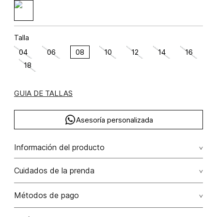
Talla
04
06
08
10
12
14
16
18
GUIA DE TALLAS
Asesoría personalizada
Información del producto
Algodón 100% 100.00% algodón/cotton
Cuidados de la prenda
No remojar. no planchar con vapor. planchar por el reves.
Métodos de pago
no fotrar, no escurrir. el proceso de esta prenda
desaparece con lavados posteriores