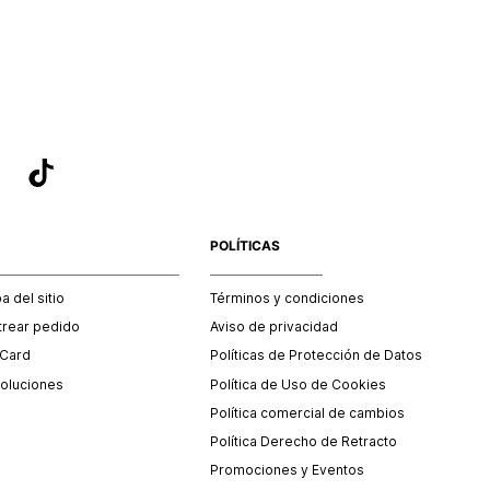
sea el adecuado según la naturaleza del producto para que
 afectada su integridad durante el proceso de transporte.
del transporte será asumido por STF GROUP S.A.
que para el trámite del envío deberás contactarte con un
 servicio al cliente quien te indicará los pasos a seguir y
mente programará la recogida del producto en la dirección
.
POLÍTICAS
 del sitio
Términos y condiciones
trear pedido
Aviso de privacidad
 Card
Políticas de Protección de Datos
oluciones
Política de Uso de Cookies
Política comercial de cambios
Política Derecho de Retracto
Promociones y Eventos