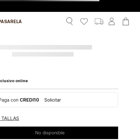
PASARELA
clusivo online
Paga con
CREDI10
Solicitar
E TALLAS
No disponible