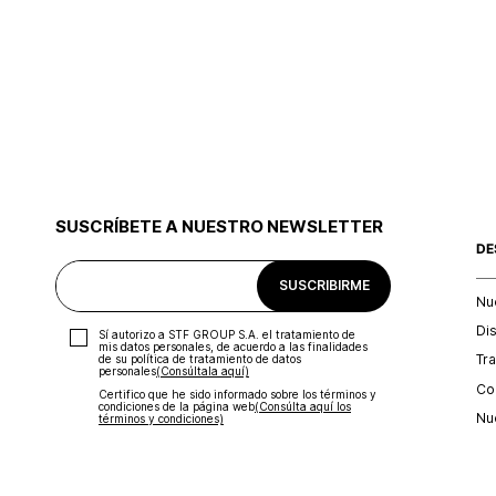
SUSCRÍBETE A NUESTRO NEWSLETTER
DE
SUSCRIBIRME
Nu
Di
Sí autorizo a STF GROUP S.A. el tratamiento de
mis datos personales, de acuerdo a las finalidades
Tr
de su política de tratamiento de datos
personales‎
(Consúltala aquí)
Con
Certifico que he sido informado sobre los términos y
condiciones de la página web‎
(Consúlta aquí los
Nu
términos y condiciones)