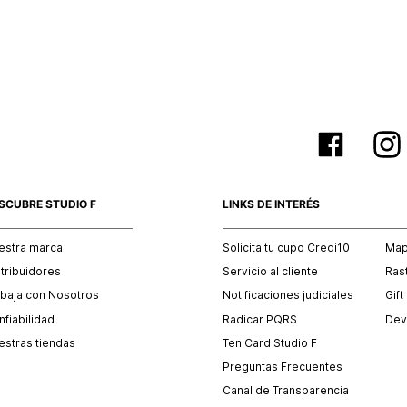
empaque 
no se vea
El costo 
Recuerda 
agente de
posterior
acordada
SCUBRE STUDIO F
LINKS DE INTERÉS
estra marca
Solicita tu cupo Credi10
Mapa
stribuidores
Servicio al cliente
Ras
abaja con Nosotros
Notificaciones judiciales
Gift
fiabilidad
Radicar PQRS
Dev
estras tiendas
Ten Card Studio F
Preguntas Frecuentes
Canal de Transparencia