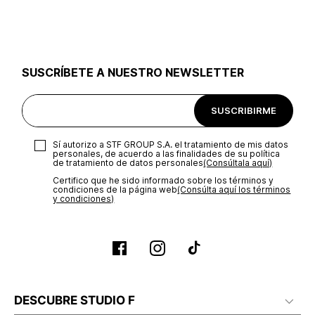
utilizar el mismo empaque en que te entregamos tu pedido o
utilizar un empaque de tu preferencia, sin embargo es
importante que el empaque sea el adecuado según la
naturaleza del producto para que no se vea afectada su
integridad durante el proceso de transporte. El costo del
SUSCRÍBETE A NUESTRO NEWSLETTER
transporte será asumido por STF GROUP S.A.
Recuerda que para el trámite del envío deberás contactarte
SUSCRIBIRME
con un agente de servicio al cliente quien te indicará los
pasos a seguir y posteriormente programará la recogida del
producto en la dirección acordada.
Sí autorizo a STF GROUP S.A. el tratamiento de mis datos
personales, de acuerdo a las finalidades de su política
de tratamiento de datos personales‎
(Consúltala aquí)
Certifico que he sido informado sobre los términos y
condiciones de la página web‎
(Consúlta aquí los términos
y condiciones)
DESCUBRE STUDIO F