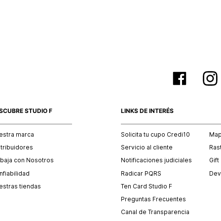
empaque 
no se vea
El costo 
Recuerda 
agente de
posterior
acordada
SCUBRE STUDIO F
LINKS DE INTERÉS
estra marca
Solicita tu cupo Credi10
Mapa
stribuidores
Servicio al cliente
Ras
abaja con Nosotros
Notificaciones judiciales
Gift
fiabilidad
Radicar PQRS
Dev
estras tiendas
Ten Card Studio F
Preguntas Frecuentes
Canal de Transparencia