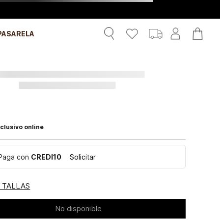
PASARELA
clusivo online
Paga con
CREDI10
Solicitar
E TALLAS
No disponible