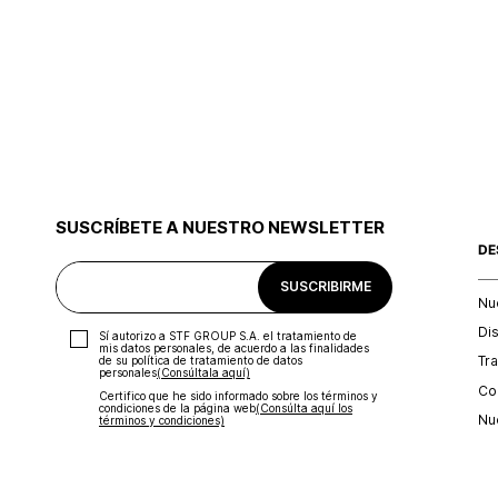
SUSCRÍBETE A NUESTRO NEWSLETTER
DE
SUSCRIBIRME
Nu
Di
Sí autorizo a STF GROUP S.A. el tratamiento de
mis datos personales, de acuerdo a las finalidades
Tr
de su política de tratamiento de datos
personales‎
(Consúltala aquí)
Con
Certifico que he sido informado sobre los términos y
condiciones de la página web‎
(Consúlta aquí los
Nu
términos y condiciones)