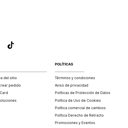
sea el adecuado según la naturaleza del producto para que
 afectada su integridad durante el proceso de transporte.
del transporte será asumido por STF GROUP S.A.
que para el trámite del envío deberás contactarte con un
 servicio al cliente quien te indicará los pasos a seguir y
mente programará la recogida del producto en la dirección
.
POLÍTICAS
 del sitio
Términos y condiciones
trear pedido
Aviso de privacidad
 Card
Políticas de Protección de Datos
oluciones
Política de Uso de Cookies
Política comercial de cambios
Política Derecho de Retracto
Promociones y Eventos