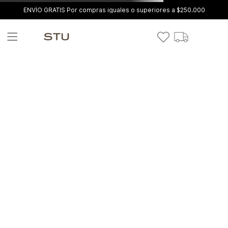
ENVÍO GRATIS Por compras iguales o superiores a $250.000