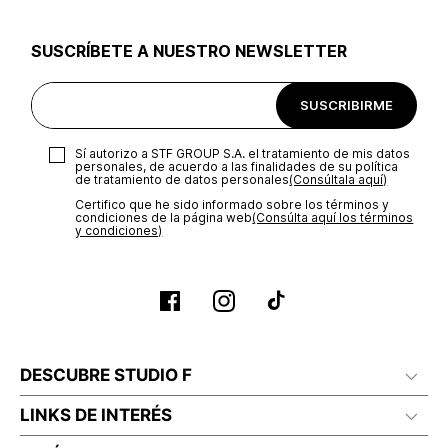
utilizar el mismo empaque en que te entregamos tu pedido o
utilizar un empaque de tu preferencia, sin embargo es
SUSCRÍBETE A NUESTRO NEWSLETTER
importante que el empaque sea el adecuado según la
naturaleza del producto para que no se vea afectada su
integridad durante el proceso de transporte. El costo del
SUSCRIBIRME
transporte será asumido por STF GROUP S.A.
Recuerda que para el trámite del envío deberás contactarte
Sí autorizo a STF GROUP S.A. el tratamiento de mis datos
con un agente de servicio al cliente quien te indicará los
personales, de acuerdo a las finalidades de su política
pasos a seguir y posteriormente programará la recogida del
de tratamiento de datos personales‎
(Consúltala aquí)
producto en la dirección acordada.
Certifico que he sido informado sobre los términos y
condiciones de la página web‎
(Consúlta aquí los términos
y condiciones)
DESCUBRE STUDIO F
LINKS DE INTERÉS