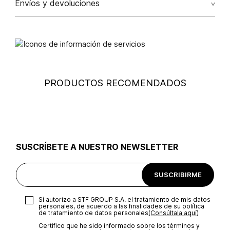
Tarjetas de crédito: Visa, Dinners, Master Card y American
Envíos y devoluciones
Express.
No usar lejia
Tarjetas débito: Maestro, Electron.
Cambios
: Si deseas hacer el cambio de alguno de nuestros
productos, lo puedes hacer de dos maneras: En cualquiera de
Otros: Pago bancario y Efecty.
No secar en maquina secadora
nuestras tiendas STUDIO F del país excepto franquicias,
tiendas mayoristas y tiendas ubicadas en Falabella;
presentando tu factura de compra, en un plazo calendario de
(30) días luego de la fecha en que fue efectuada la compra,
PRODUCTOS RECOMENDADOS
(consulta aquí la tienda más cercana) o a través de nuestra
No usar blanqueador
página web
www.studiof.com.co
, en un plazo de (15) días
calendario luego de la entrega del producto.
No usar abrillantadores opticos
Devolución
: Para hacer la devolución del envío puedes
utilizar el mismo empaque en que te entregamos tu pedido o
utilizar un empaque de tu preferencia, sin embargo es
SUSCRÍBETE A NUESTRO NEWSLETTER
Lavar a mano
importante que el empaque sea el adecuado según la
naturaleza del producto para que no se vea afectada su
integridad durante el proceso de transporte. El costo del
SUSCRIBIRME
transporte será asumido por STF GROUP S.A.
Secar colgado a la sombra
Recuerda que para el trámite del envío deberás contactarte
Sí autorizo a STF GROUP S.A. el tratamiento de mis datos
con un agente de servicio al cliente quien te indicará los
personales, de acuerdo a las finalidades de su política
pasos a seguir y posteriormente programará la recogida del
de tratamiento de datos personales‎
(Consúltala aquí)
producto en la dirección acordada.
Planchar a temperatura maximo 140°c
Certifico que he sido informado sobre los términos y