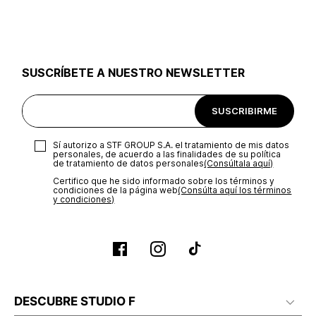
utilizar el mismo empaque en que te entregamos tu pedido o
utilizar un empaque de tu preferencia, sin embargo es
importante que el empaque sea el adecuado según la
naturaleza del producto para que no se vea afectada su
integridad durante el proceso de transporte. El costo del
SUSCRÍBETE A NUESTRO NEWSLETTER
transporte será asumido por STF GROUP S.A.
Recuerda que para el trámite del envío deberás contactarte
SUSCRIBIRME
con un agente de servicio al cliente quien te indicará los
pasos a seguir y posteriormente programará la recogida del
producto en la dirección acordada.
Sí autorizo a STF GROUP S.A. el tratamiento de mis datos
personales, de acuerdo a las finalidades de su política
de tratamiento de datos personales‎
(Consúltala aquí)
Certifico que he sido informado sobre los términos y
condiciones de la página web‎
(Consúlta aquí los términos
y condiciones)
DESCUBRE STUDIO F