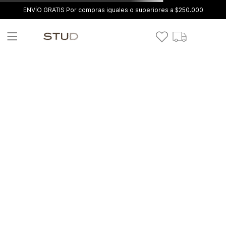
ENVÍO GRATIS Por compras iguales o superiores a $250.000