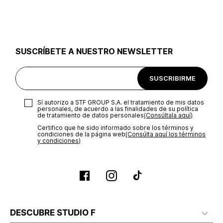
utilizar el mismo empaque en que te entregamos tu pedido o
utilizar un empaque de tu preferencia, sin embargo es
importante que el empaque sea el adecuado según la
naturaleza del producto para que no se vea afectada su
integridad durante el proceso de transporte. El costo del
SUSCRÍBETE A NUESTRO NEWSLETTER
transporte será asumido por STF GROUP S.A.
Recuerda que para el trámite del envío deberás contactarte
SUSCRIBIRME
con un agente de servicio al cliente quien te indicará los
pasos a seguir y posteriormente programará la recogida del
producto en la dirección acordada.
Sí autorizo a STF GROUP S.A. el tratamiento de mis datos
personales, de acuerdo a las finalidades de su política
de tratamiento de datos personales‎
(Consúltala aquí)
Certifico que he sido informado sobre los términos y
condiciones de la página web‎
(Consúlta aquí los términos
y condiciones)
DESCUBRE STUDIO F