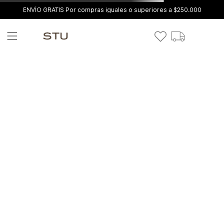
ENVÍO GRATIS Por compras iguales o superiores a $250.000