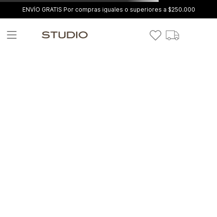
ENVÍO GRATIS Por compras iguales o superiores a $250.000