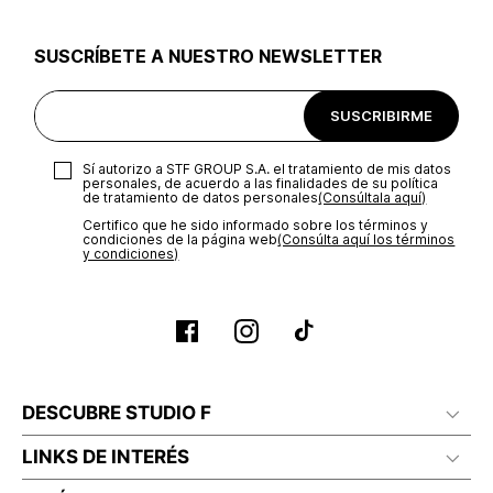
utilizar el mismo empaque en que te entregamos tu pedido o
utilizar un empaque de tu preferencia, sin embargo es
SUSCRÍBETE A NUESTRO NEWSLETTER
importante que el empaque sea el adecuado según la
naturaleza del producto para que no se vea afectada su
integridad durante el proceso de transporte. El costo del
SUSCRIBIRME
transporte será asumido por STF GROUP S.A.
Recuerda que para el trámite del envío deberás contactarte
Sí autorizo a STF GROUP S.A. el tratamiento de mis datos
con un agente de servicio al cliente quien te indicará los
personales, de acuerdo a las finalidades de su política
pasos a seguir y posteriormente programará la recogida del
de tratamiento de datos personales‎
(Consúltala aquí)
producto en la dirección acordada.
Certifico que he sido informado sobre los términos y
condiciones de la página web‎
(Consúlta aquí los términos
y condiciones)
DESCUBRE STUDIO F
LINKS DE INTERÉS