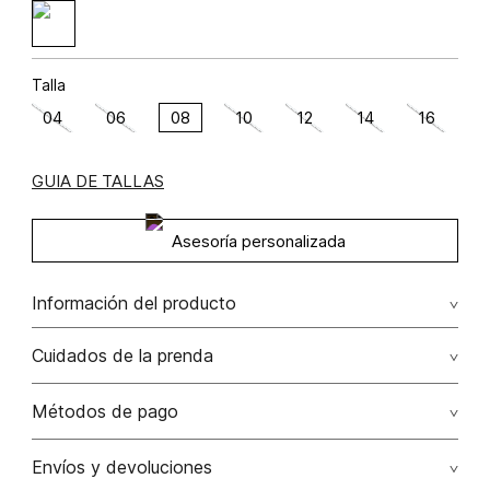
Talla
04
06
08
10
12
14
16
GUIA DE TALLAS
Asesoría personalizada
Información del producto
Algodón 98% elastano 2% 98.00% algodón/cotton2.00%
Cuidados de la prenda
elastano/elastane
Lavar a mano por separado / no dejar en remojo / no
Métodos de pago
retorcer / no planchar con vapor puede causar daño
irreversible
Tarjetas de crédito: Visa, Dinners, Master Card y American
Envíos y devoluciones
Express.