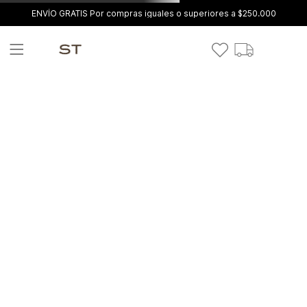
ENVÍO GRATIS Por compras iguales o superiores a $250.000