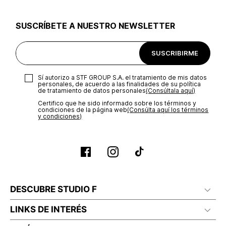
utilizar el mismo empaque en que te entregamos tu pedido o
utilizar un empaque de tu preferencia, sin embargo es
SUSCRÍBETE A NUESTRO NEWSLETTER
importante que el empaque sea el adecuado según la
naturaleza del producto para que no se vea afectada su
integridad durante el proceso de transporte. El costo del
SUSCRIBIRME
transporte será asumido por STF GROUP S.A.
Recuerda que para el trámite del envío deberás contactarte
Sí autorizo a STF GROUP S.A. el tratamiento de mis datos
con un agente de servicio al cliente quien te indicará los
personales, de acuerdo a las finalidades de su política
pasos a seguir y posteriormente programará la recogida del
de tratamiento de datos personales‎
(Consúltala aquí)
producto en la dirección acordada.
Certifico que he sido informado sobre los términos y
condiciones de la página web‎
(Consúlta aquí los términos
y condiciones)
DESCUBRE STUDIO F
LINKS DE INTERÉS