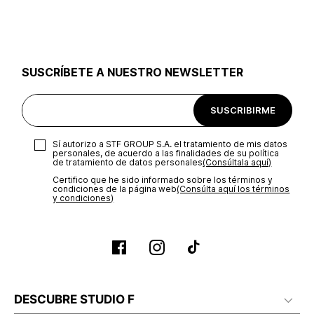
utilizar el mismo empaque en que te entregamos tu pedido o
utilizar un empaque de tu preferencia, sin embargo es
importante que el empaque sea el adecuado según la
naturaleza del producto para que no se vea afectada su
integridad durante el proceso de transporte. El costo del
SUSCRÍBETE A NUESTRO NEWSLETTER
transporte será asumido por STF GROUP S.A.
Recuerda que para el trámite del envío deberás contactarte
SUSCRIBIRME
con un agente de servicio al cliente quien te indicará los
pasos a seguir y posteriormente programará la recogida del
producto en la dirección acordada.
Sí autorizo a STF GROUP S.A. el tratamiento de mis datos
personales, de acuerdo a las finalidades de su política
de tratamiento de datos personales‎
(Consúltala aquí)
Certifico que he sido informado sobre los términos y
condiciones de la página web‎
(Consúlta aquí los términos
y condiciones)
DESCUBRE STUDIO F