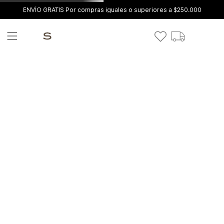
ENVÍO GRATIS Por compras iguales o superiores a $250.000