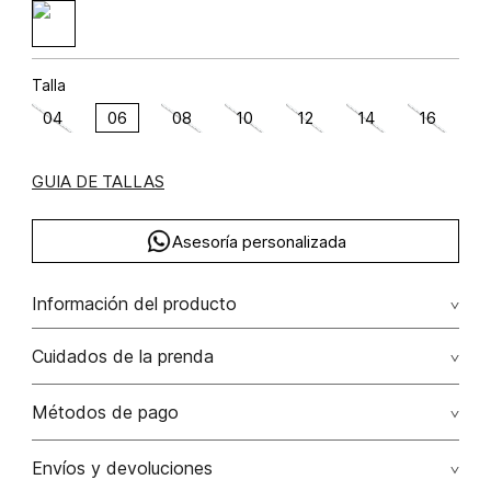
Talla
04
06
08
10
12
14
16
GUIA DE TALLAS
Asesoría personalizada
Información del producto
Algodón 98.9200000000 elastano 1.0800000000 98.92%
Cuidados de la prenda
algodón/cotton1.08% elastano/elastane
Lavar con colores similares. no secar en máquina. los
Métodos de pago
tonos oscuros suelta color con la fricción. el acabado
rústico de la prenda hace parte del diseño
Tarjetas de crédito: Visa, Dinners, Master Card y American
Envíos y devoluciones
Express.