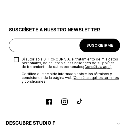
utilizar el mismo empaque en que te entregamos tu pedido o
utilizar un empaque de tu preferencia, sin embargo es
importante que el empaque sea el adecuado según la
naturaleza del producto para que no se vea afectada su
integridad durante el proceso de transporte. El costo del
SUSCRÍBETE A NUESTRO NEWSLETTER
transporte será asumido por STF GROUP S.A.
Recuerda que para el trámite del envío deberás contactarte
SUSCRIBIRME
con un agente de servicio al cliente quien te indicará los
pasos a seguir y posteriormente programará la recogida del
producto en la dirección acordada.
Sí autorizo a STF GROUP S.A. el tratamiento de mis datos
personales, de acuerdo a las finalidades de su política
de tratamiento de datos personales‎
(Consúltala aquí)
Certifico que he sido informado sobre los términos y
condiciones de la página web‎
(Consúlta aquí los términos
y condiciones)
DESCUBRE STUDIO F