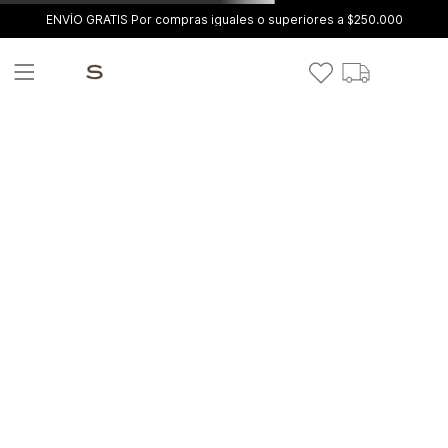
ENVÍO GRATIS Por compras iguales o superiores a $250.000