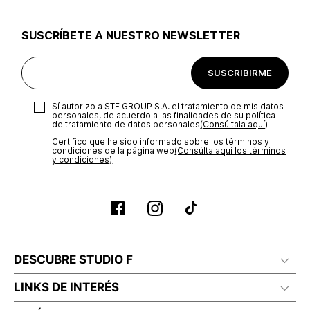
utilizar el mismo empaque en que te entregamos tu pedido o
utilizar un empaque de tu preferencia, sin embargo es
SUSCRÍBETE A NUESTRO NEWSLETTER
importante que el empaque sea el adecuado según la
naturaleza del producto para que no se vea afectada su
integridad durante el proceso de transporte. El costo del
SUSCRIBIRME
transporte será asumido por STF GROUP S.A.
Recuerda que para el trámite del envío deberás contactarte
Sí autorizo a STF GROUP S.A. el tratamiento de mis datos
con un agente de servicio al cliente quien te indicará los
personales, de acuerdo a las finalidades de su política
pasos a seguir y posteriormente programará la recogida del
de tratamiento de datos personales‎
(Consúltala aquí)
producto en la dirección acordada.
Certifico que he sido informado sobre los términos y
condiciones de la página web‎
(Consúlta aquí los términos
y condiciones)
DESCUBRE STUDIO F
LINKS DE INTERÉS