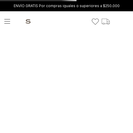
ENVÍO GRATIS Por compras iguales o superiores a $250.000