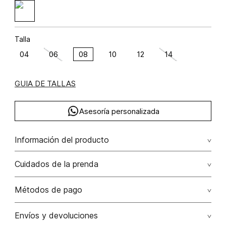
Talla
04
06
08
10
12
14
GUIA DE TALLAS
Asesoría personalizada
Información del producto
Algodón 100% 100.00% algodón/cotton
Cuidados de la prenda
Lavar con colores similares. no secar en máquina. los
Métodos de pago
tonos oscuros suelta color con la fricción. el acabado
rústico de la prenda hace parte del diseño
Tarjetas de crédito: Visa, Dinners, Master Card y American
Envíos y devoluciones
Express.