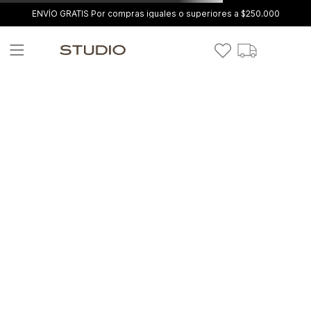
ENVÍO GRATIS Por compras iguales o superiores a $250.000