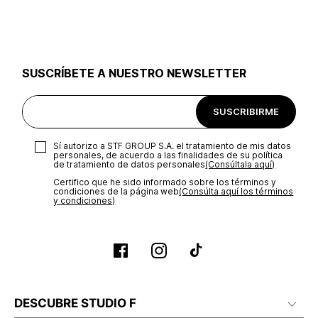
utilizar el mismo empaque en que te entregamos tu pedido o
utilizar un empaque de tu preferencia, sin embargo es
importante que el empaque sea el adecuado según la
naturaleza del producto para que no se vea afectada su
integridad durante el proceso de transporte. El costo del
SUSCRÍBETE A NUESTRO NEWSLETTER
transporte será asumido por STF GROUP S.A.
Recuerda que para el trámite del envío deberás contactarte
SUSCRIBIRME
con un agente de servicio al cliente quien te indicará los
pasos a seguir y posteriormente programará la recogida del
producto en la dirección acordada.
Sí autorizo a STF GROUP S.A. el tratamiento de mis datos
personales, de acuerdo a las finalidades de su política
de tratamiento de datos personales‎
(Consúltala aquí)
Certifico que he sido informado sobre los términos y
condiciones de la página web‎
(Consúlta aquí los términos
y condiciones)
DESCUBRE STUDIO F