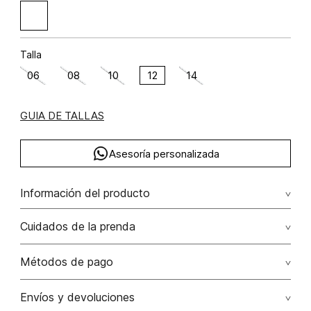
Talla
06
08
10
12
14
GUIA DE TALLAS
Asesoría personalizada
Información del producto
Viscosa 73.1000000000 elastano 3.3000000000 poliamida
Cuidados de la prenda
23.6000000000 73.10% viscosa/viscose23.60%
poliamida/polyamide3.30% elastano/elastane
No dejar en remojo /lavar por separado / no utilizar
Métodos de pago
detergentes con cloro / no retorcer / exprimir/ secado a
la sombra
Tarjetas de crédito: Visa, Dinners, Master Card y American
Envíos y devoluciones
Express.