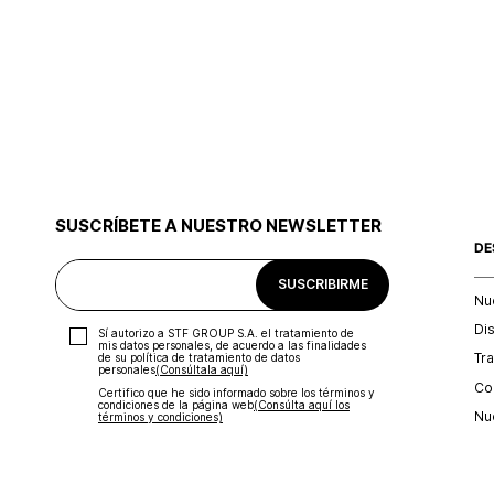
SUSCRÍBETE A NUESTRO NEWSLETTER
DE
SUSCRIBIRME
Nu
Di
Sí autorizo a STF GROUP S.A. el tratamiento de
mis datos personales, de acuerdo a las finalidades
Tr
de su política de tratamiento de datos
personales‎
(Consúltala aquí)
Con
Certifico que he sido informado sobre los términos y
condiciones de la página web‎
(Consúlta aquí los
Nu
términos y condiciones)