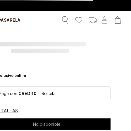
PASARELA
clusivo online
Paga con
CREDI10
Solicitar
E TALLAS
No disponible