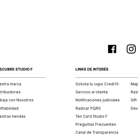
empaque 
no se vea
El costo 
Recuerda 
agente de
posterior
acordada
SCUBRE STUDIO F
LINKS DE INTERÉS
estra marca
Solicita tu cupo Credi10
Mapa
stribuidores
Servicio al cliente
Ras
abaja con Nosotros
Notificaciones judiciales
Gift
fiabilidad
Radicar PQRS
Dev
estras tiendas
Ten Card Studio F
Preguntas Frecuentes
Canal de Transparencia