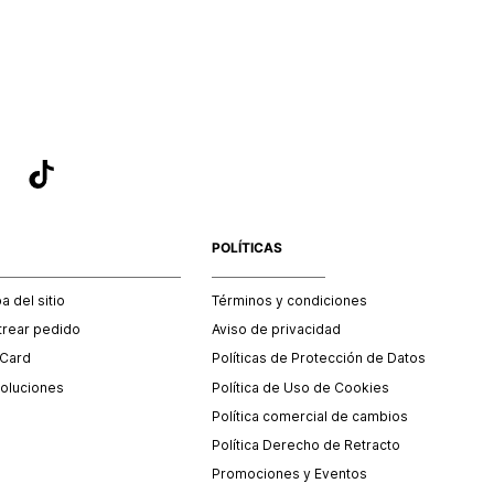
sea el adecuado según la naturaleza del producto para que
 afectada su integridad durante el proceso de transporte.
del transporte será asumido por STF GROUP S.A.
que para el trámite del envío deberás contactarte con un
 servicio al cliente quien te indicará los pasos a seguir y
mente programará la recogida del producto en la dirección
.
POLÍTICAS
 del sitio
Términos y condiciones
trear pedido
Aviso de privacidad
 Card
Políticas de Protección de Datos
oluciones
Política de Uso de Cookies
Política comercial de cambios
Política Derecho de Retracto
Promociones y Eventos