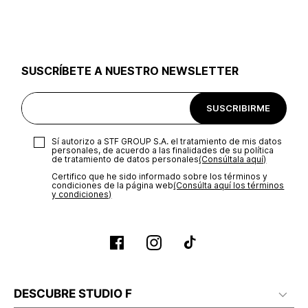
utilizar el mismo empaque en que te entregamos tu pedido o
utilizar un empaque de tu preferencia, sin embargo es
importante que el empaque sea el adecuado según la
naturaleza del producto para que no se vea afectada su
integridad durante el proceso de transporte. El costo del
SUSCRÍBETE A NUESTRO NEWSLETTER
transporte será asumido por STF GROUP S.A.
Recuerda que para el trámite del envío deberás contactarte
SUSCRIBIRME
con un agente de servicio al cliente quien te indicará los
pasos a seguir y posteriormente programará la recogida del
producto en la dirección acordada.
Sí autorizo a STF GROUP S.A. el tratamiento de mis datos
personales, de acuerdo a las finalidades de su política
de tratamiento de datos personales‎
(Consúltala aquí)
Certifico que he sido informado sobre los términos y
condiciones de la página web‎
(Consúlta aquí los términos
y condiciones)
DESCUBRE STUDIO F