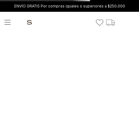
ENVÍO GRATIS Por compras iguales o superiores a $250.000