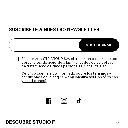
utilizar el mismo empaque en que te entregamos tu pedido o
utilizar un empaque de tu preferencia, sin embargo es
importante que el empaque sea el adecuado según la
naturaleza del producto para que no se vea afectada su
integridad durante el proceso de transporte. El costo del
SUSCRÍBETE A NUESTRO NEWSLETTER
transporte será asumido por STF GROUP S.A.
Recuerda que para el trámite del envío deberás contactarte
SUSCRIBIRME
con un agente de servicio al cliente quien te indicará los
pasos a seguir y posteriormente programará la recogida del
producto en la dirección acordada.
Sí autorizo a STF GROUP S.A. el tratamiento de mis datos
personales, de acuerdo a las finalidades de su política
de tratamiento de datos personales‎
(Consúltala aquí)
Certifico que he sido informado sobre los términos y
condiciones de la página web‎
(Consúlta aquí los términos
y condiciones)
DESCUBRE STUDIO F