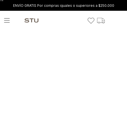
ENVÍO GRATIS Por compras iguales o superiores a $250.000