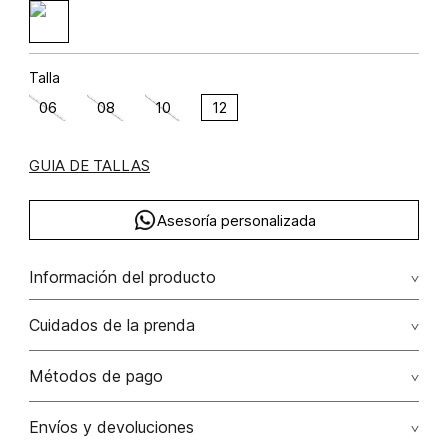
Talla
06
08
10
12
GUIA DE TALLAS
Asesoría personalizada
Información del producto
Viscosa 73.1000000000 elastano 3.3000000000 poliamida
Cuidados de la prenda
23.6000000000 73.10% viscosa/viscose23.60%
poliamida/polyamide3.30% elastano/elastane
No dejar en remojo /lavar por separado / no utilizar
Métodos de pago
detergentes con cloro / no retorcer / exprimir/ secado a
la sombra
Tarjetas de crédito: Visa, Dinners, Master Card y American
Envíos y devoluciones
Express.