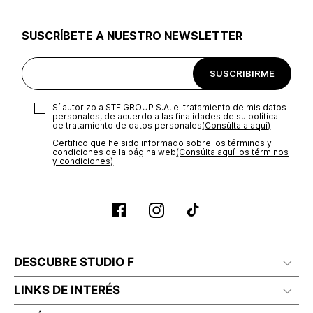
utilizar el mismo empaque en que te entregamos tu pedido o
utilizar un empaque de tu preferencia, sin embargo es
SUSCRÍBETE A NUESTRO NEWSLETTER
importante que el empaque sea el adecuado según la
naturaleza del producto para que no se vea afectada su
integridad durante el proceso de transporte. El costo del
SUSCRIBIRME
transporte será asumido por STF GROUP S.A.
Recuerda que para el trámite del envío deberás contactarte
Sí autorizo a STF GROUP S.A. el tratamiento de mis datos
con un agente de servicio al cliente quien te indicará los
personales, de acuerdo a las finalidades de su política
pasos a seguir y posteriormente programará la recogida del
de tratamiento de datos personales‎
(Consúltala aquí)
producto en la dirección acordada.
Certifico que he sido informado sobre los términos y
condiciones de la página web‎
(Consúlta aquí los términos
y condiciones)
DESCUBRE STUDIO F
LINKS DE INTERÉS