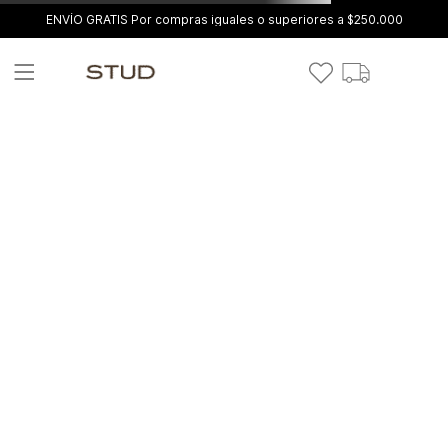
ENVÍO GRATIS Por compras iguales o superiores a $250.000