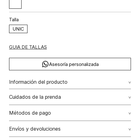
Talla
UNIC
GUIA DE TALLAS
Asesoría personalizada
Información del producto
Merchan
Cuidados de la prenda
Solo quitar polvo con paño húmedo
Métodos de pago
No lavar
Tarjetas de crédito: Visa, Dinners, Master Card y American
Envíos y devoluciones
Express.
No usar lejia