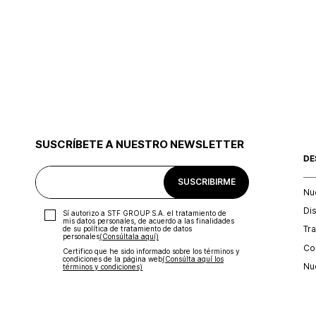
SUSCRÍBETE A NUESTRO NEWSLETTER
DE
SUSCRIBIRME
Nu
Di
Sí autorizo a STF GROUP S.A. el tratamiento de
mis datos personales, de acuerdo a las finalidades
Tr
de su política de tratamiento de datos
personales‎
(Consúltala aquí)
Con
Certifico que he sido informado sobre los términos y
condiciones de la página web‎
(Consúlta aquí los
Nu
términos y condiciones)