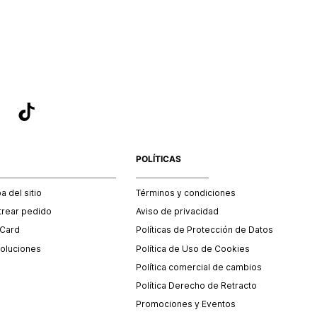
sea el adecuado según la naturaleza del producto para que
 afectada su integridad durante el proceso de transporte.
del transporte será asumido por STF GROUP S.A.
que para el trámite del envío deberás contactarte con un
 servicio al cliente quien te indicará los pasos a seguir y
mente programará la recogida del producto en la dirección
.
POLÍTICAS
 del sitio
Términos y condiciones
trear pedido
Aviso de privacidad
 Card
Políticas de Protección de Datos
oluciones
Política de Uso de Cookies
Política comercial de cambios
Política Derecho de Retracto
Promociones y Eventos