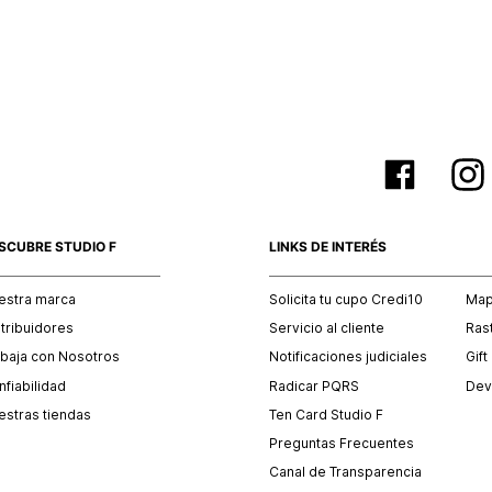
empaque 
no se vea
El costo 
Recuerda 
agente de
posterior
acordada
SCUBRE STUDIO F
LINKS DE INTERÉS
estra marca
Solicita tu cupo Credi10
Mapa
stribuidores
Servicio al cliente
Ras
abaja con Nosotros
Notificaciones judiciales
Gift
fiabilidad
Radicar PQRS
Dev
estras tiendas
Ten Card Studio F
Preguntas Frecuentes
Canal de Transparencia