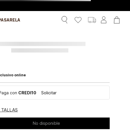
PASARELA
clusivo online
Paga con
CREDI10
Solicitar
E TALLAS
No disponible