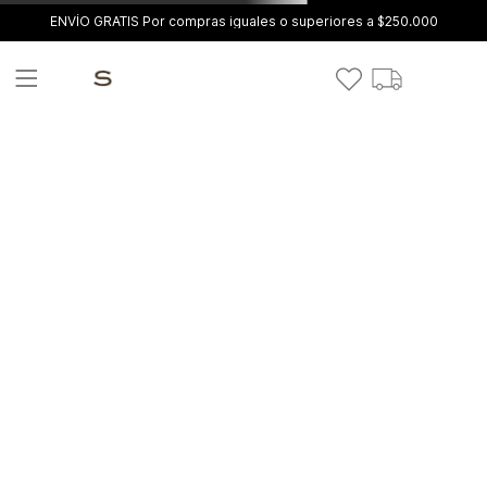
ENVÍO GRATIS Por compras iguales o superiores a $250.000