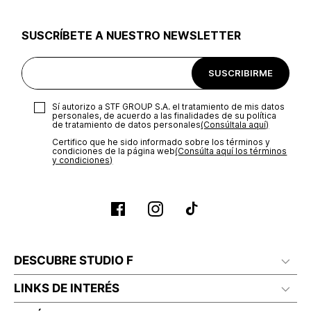
utilizar el mismo empaque en que te entregamos tu pedido o
utilizar un empaque de tu preferencia, sin embargo es
SUSCRÍBETE A NUESTRO NEWSLETTER
importante que el empaque sea el adecuado según la
naturaleza del producto para que no se vea afectada su
integridad durante el proceso de transporte. El costo del
SUSCRIBIRME
transporte será asumido por STF GROUP S.A.
Recuerda que para el trámite del envío deberás contactarte
Sí autorizo a STF GROUP S.A. el tratamiento de mis datos
con un agente de servicio al cliente quien te indicará los
personales, de acuerdo a las finalidades de su política
pasos a seguir y posteriormente programará la recogida del
de tratamiento de datos personales‎
(Consúltala aquí)
producto en la dirección acordada.
Certifico que he sido informado sobre los términos y
condiciones de la página web‎
(Consúlta aquí los términos
y condiciones)
DESCUBRE STUDIO F
LINKS DE INTERÉS