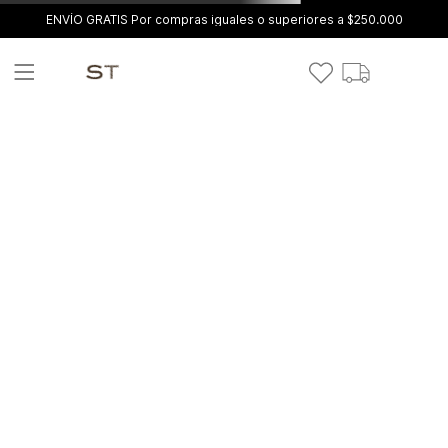
ENVÍO GRATIS Por compras iguales o superiores a $250.000