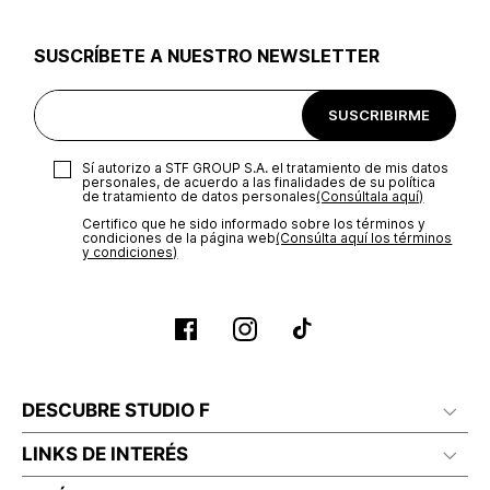
utilizar el mismo empaque en que te entregamos tu pedido o
utilizar un empaque de tu preferencia, sin embargo es
SUSCRÍBETE A NUESTRO NEWSLETTER
importante que el empaque sea el adecuado según la
naturaleza del producto para que no se vea afectada su
integridad durante el proceso de transporte. El costo del
SUSCRIBIRME
transporte será asumido por STF GROUP S.A.
Recuerda que para el trámite del envío deberás contactarte
Sí autorizo a STF GROUP S.A. el tratamiento de mis datos
con un agente de servicio al cliente quien te indicará los
personales, de acuerdo a las finalidades de su política
pasos a seguir y posteriormente programará la recogida del
de tratamiento de datos personales‎
(Consúltala aquí)
producto en la dirección acordada.
Certifico que he sido informado sobre los términos y
condiciones de la página web‎
(Consúlta aquí los términos
y condiciones)
DESCUBRE STUDIO F
LINKS DE INTERÉS