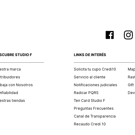
SCUBRE STUDIO F
LINKS DE INTERÉS
estra marca
Solicita tu cupo Credi10
Mapa
stribuidores
Servicio al cliente
Ras
abaja con Nosotros
Notificaciones judiciales
Gift
fiabilidad
Radicar PQRS
Dev
estras tiendas
Ten Card Studio F
Preguntas Frecuentes
Canal de Transparencia
Recaudo Credi 10