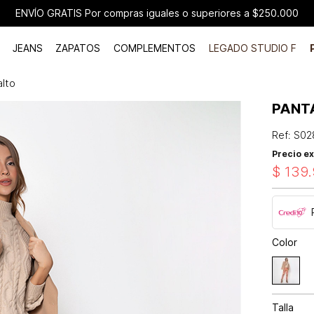
ENVÍO GRATIS Por compras iguales o superiores a $250.000
JEANS
ZAPATOS
COMPLEMENTOS
LEGADO STUDIO F
alto
PANT
Ref
:
S02
Precio ex
$
139
.
Color
Talla