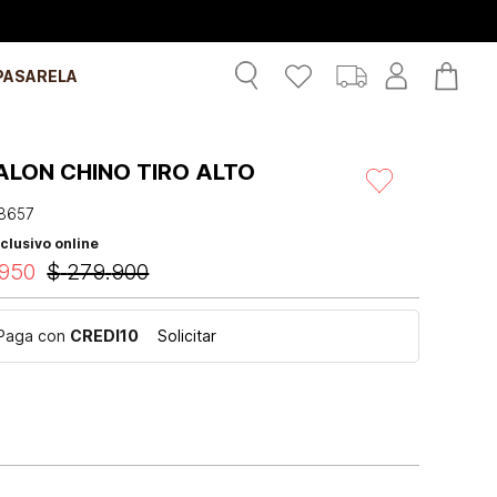
PASARELA
ALON CHINO TIRO ALTO
8657
clusivo online
950
$
279
.
900
Paga con
CREDI10
Solicitar