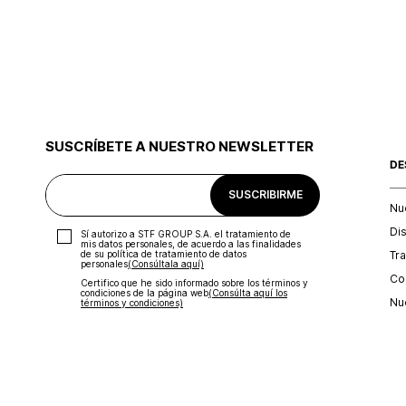
SUSCRÍBETE A NUESTRO NEWSLETTER
DE
SUSCRIBIRME
Nu
Di
Sí autorizo a STF GROUP S.A. el tratamiento de
mis datos personales, de acuerdo a las finalidades
Tr
de su política de tratamiento de datos
personales‎
(Consúltala aquí)
Con
Certifico que he sido informado sobre los términos y
condiciones de la página web‎
(Consúlta aquí los
Nu
términos y condiciones)