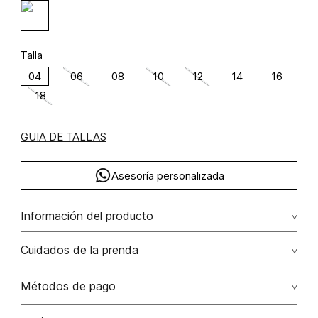
Talla
04
06
08
10
12
14
16
18
GUIA DE TALLAS
Asesoría personalizada
Información del producto
viscosa 50% rayón 50% 50.00% viscosa/viscose50.00%
Cuidados de la prenda
rayón/rayon
Lavado a máquina máximo a 30°c / centrifugar / secar
Métodos de pago
colgado / planchar solo por el revés