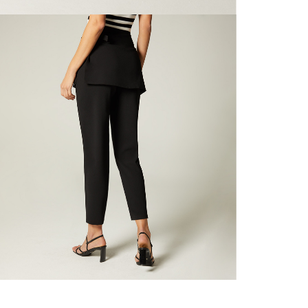
nuestras 
N
mayorista
de compra
que fue e
N
a través
de (15) d
N
Devoluc
L
mismo em
empaque d
empaque 
S
no se vea
El costo 
N
Recuerda 
agente de
posterior
acordada