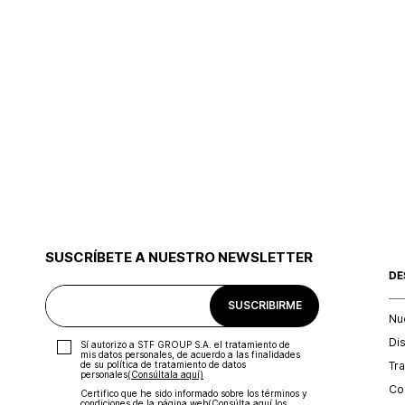
SUSCRÍBETE A NUESTRO NEWSLETTER
DE
SUSCRIBIRME
Nu
Di
Sí autorizo a STF GROUP S.A. el tratamiento de
mis datos personales, de acuerdo a las finalidades
Tr
de su política de tratamiento de datos
personales‎
(Consúltala aquí)
Con
Certifico que he sido informado sobre los términos y
condiciones de la página web‎
(Consúlta aquí los