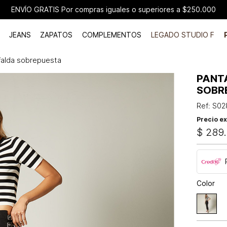
ENVÍO GRATIS Por compras iguales o superiores a $250.000
JEANS
ZAPATOS
COMPLEMENTOS
LEGADO STUDIO F
 falda sobrepuesta
PANT
SOBR
Ref
:
S02
Precio ex
$
289
.
Color