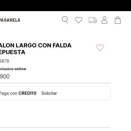
PASARELA
ALON LARGO CON FALDA
EPUESTA
8678
clusivo online
900
Paga con
CREDI10
Solicitar