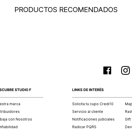
PRODUCTOS RECOMENDADOS
SCUBRE STUDIO F
LINKS DE INTERÉS
estra marca
Solicita tu cupo Credi10
Mapa
stribuidores
Servicio al cliente
Ras
abaja con Nosotros
Notificaciones judiciales
Gift
fiabilidad
Radicar PQRS
Dev