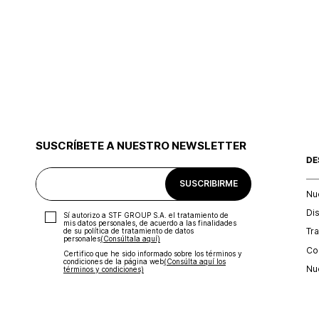
SUSCRÍBETE A NUESTRO NEWSLETTER
DE
SUSCRIBIRME
Nu
Di
Sí autorizo a STF GROUP S.A. el tratamiento de
mis datos personales, de acuerdo a las finalidades
Tr
de su política de tratamiento de datos
personales‎
(Consúltala aquí)
Con
Certifico que he sido informado sobre los términos y
condiciones de la página web‎
(Consúlta aquí los
Nu
términos y condiciones)