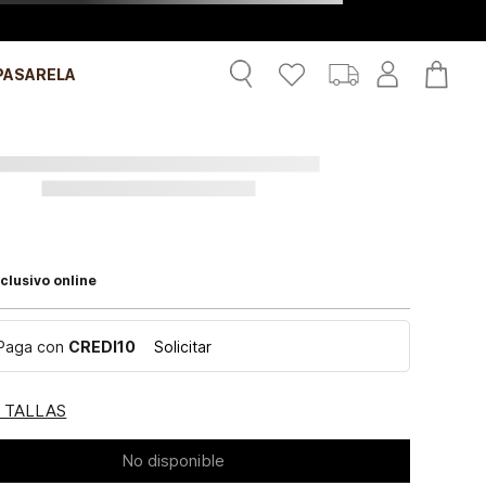
PASARELA
clusivo online
Paga con
CREDI10
Solicitar
E TALLAS
No disponible