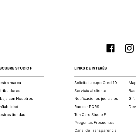
empaque 
no se vea
El costo 
Recuerda 
agente de
posterior
acordada
SCUBRE STUDIO F
LINKS DE INTERÉS
estra marca
Solicita tu cupo Credi10
Mapa
stribuidores
Servicio al cliente
Ras
abaja con Nosotros
Notificaciones judiciales
Gift
fiabilidad
Radicar PQRS
Dev
estras tiendas
Ten Card Studio F
Preguntas Frecuentes
Canal de Transparencia