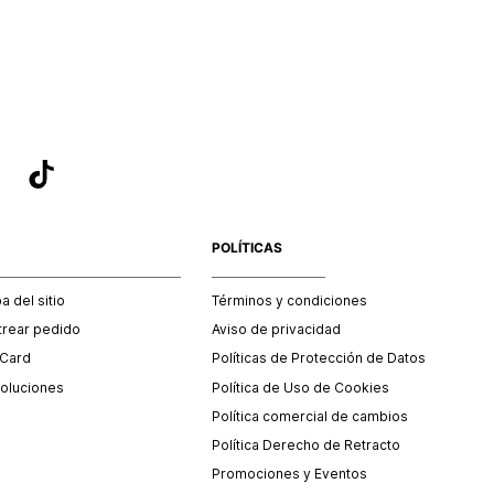
sea el adecuado según la naturaleza del producto para que
 afectada su integridad durante el proceso de transporte.
del transporte será asumido por STF GROUP S.A.
que para el trámite del envío deberás contactarte con un
 servicio al cliente quien te indicará los pasos a seguir y
mente programará la recogida del producto en la dirección
.
POLÍTICAS
 del sitio
Términos y condiciones
trear pedido
Aviso de privacidad
 Card
Políticas de Protección de Datos
oluciones
Política de Uso de Cookies
Política comercial de cambios
Política Derecho de Retracto
Promociones y Eventos