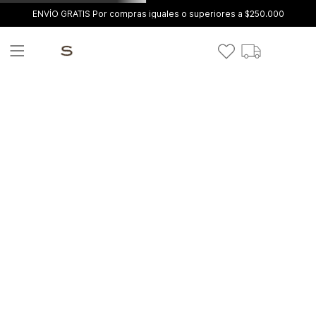
ENVÍO GRATIS Por compras iguales o superiores a $250.000