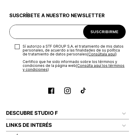
utilizar el mismo empaque en que te entregamos tu pedido o
utilizar un empaque de tu preferencia, sin embargo es
SUSCRÍBETE A NUESTRO NEWSLETTER
importante que el empaque sea el adecuado según la
naturaleza del producto para que no se vea afectada su
integridad durante el proceso de transporte. El costo del
SUSCRIBIRME
transporte será asumido por STF GROUP S.A.
Recuerda que para el trámite del envío deberás contactarte
Sí autorizo a STF GROUP S.A. el tratamiento de mis datos
con un agente de servicio al cliente quien te indicará los
personales, de acuerdo a las finalidades de su política
pasos a seguir y posteriormente programará la recogida del
de tratamiento de datos personales‎
(Consúltala aquí)
producto en la dirección acordada.
Certifico que he sido informado sobre los términos y
condiciones de la página web‎
(Consúlta aquí los términos
y condiciones)
DESCUBRE STUDIO F
LINKS DE INTERÉS