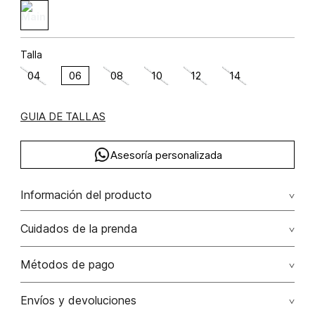
Talla
04
06
08
10
12
14
GUIA DE TALLAS
Asesoría personalizada
Información del producto
Pantalon tiro alto con correa algodón 50% poliamida 48%
Cuidados de la prenda
elastano 2% 50.00% algodón/cotton48.00%
poliamida/polyamide2.00% elastano/elastane
Lavar a mano por separado / no dejar en remojo / no
Métodos de pago
retorcer / no planchar con vapor puede causar daño
irreversible
Tarjetas de crédito: Visa, Dinners, Master Card y American
Envíos y devoluciones
Express.