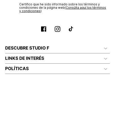
Certifico que he sido informado sobre los términos y
No planchar con vapor
condiciones de la página web‎
(Consúlta aquí los términos
y condiciones)
DESCUBRE STUDIO F
LINKS DE INTERÉS
POLÍTICAS