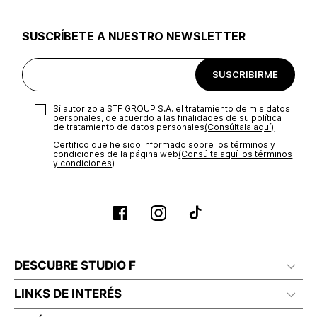
utilizar el mismo empaque en que te entregamos tu pedido o
utilizar un empaque de tu preferencia, sin embargo es
SUSCRÍBETE A NUESTRO NEWSLETTER
importante que el empaque sea el adecuado según la
naturaleza del producto para que no se vea afectada su
integridad durante el proceso de transporte. El costo del
SUSCRIBIRME
transporte será asumido por STF GROUP S.A.
Recuerda que para el trámite del envío deberás contactarte
Sí autorizo a STF GROUP S.A. el tratamiento de mis datos
con un agente de servicio al cliente quien te indicará los
personales, de acuerdo a las finalidades de su política
pasos a seguir y posteriormente programará la recogida del
de tratamiento de datos personales‎
(Consúltala aquí)
producto en la dirección acordada.
Certifico que he sido informado sobre los términos y
condiciones de la página web‎
(Consúlta aquí los términos
y condiciones)
DESCUBRE STUDIO F
LINKS DE INTERÉS