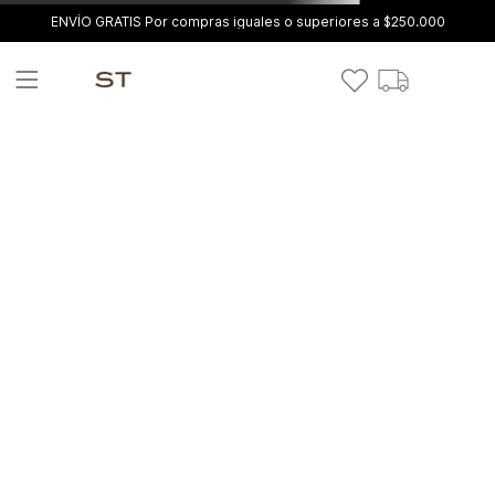
ENVÍO GRATIS Por compras iguales o superiores a $250.000