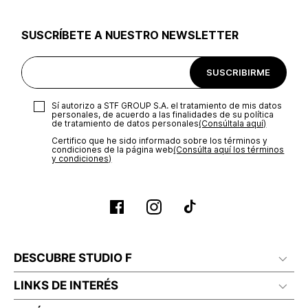
utilizar el mismo empaque en que te entregamos tu pedido o
utilizar un empaque de tu preferencia, sin embargo es
SUSCRÍBETE A NUESTRO NEWSLETTER
importante que el empaque sea el adecuado según la
naturaleza del producto para que no se vea afectada su
integridad durante el proceso de transporte. El costo del
SUSCRIBIRME
transporte será asumido por STF GROUP S.A.
Recuerda que para el trámite del envío deberás contactarte
Sí autorizo a STF GROUP S.A. el tratamiento de mis datos
con un agente de servicio al cliente quien te indicará los
personales, de acuerdo a las finalidades de su política
pasos a seguir y posteriormente programará la recogida del
de tratamiento de datos personales‎
(Consúltala aquí)
producto en la dirección acordada.
Certifico que he sido informado sobre los términos y
condiciones de la página web‎
(Consúlta aquí los términos
y condiciones)
DESCUBRE STUDIO F
LINKS DE INTERÉS