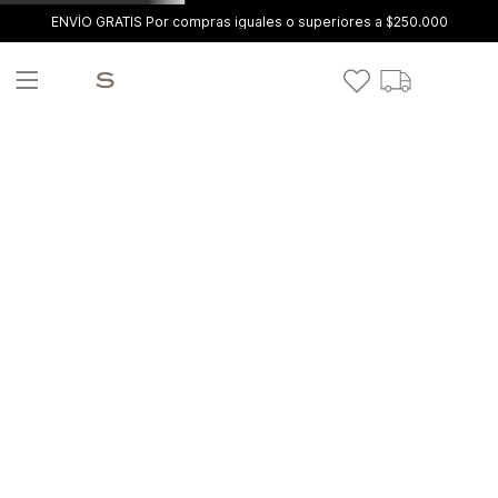
ENVÍO GRATIS Por compras iguales o superiores a $250.000