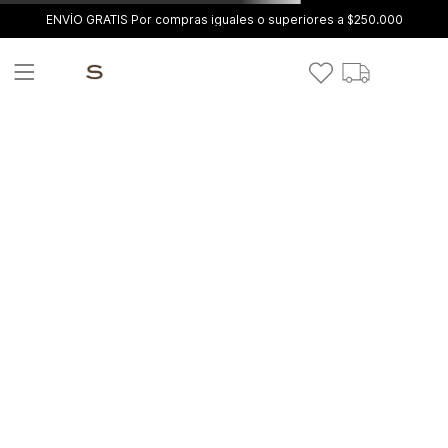
ENVÍO GRATIS Por compras iguales o superiores a $250.000