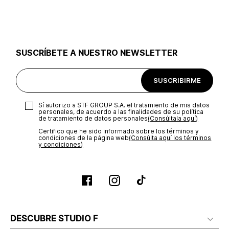
utilizar el mismo empaque en que te entregamos tu pedido o
utilizar un empaque de tu preferencia, sin embargo es
importante que el empaque sea el adecuado según la
naturaleza del producto para que no se vea afectada su
integridad durante el proceso de transporte. El costo del
SUSCRÍBETE A NUESTRO NEWSLETTER
transporte será asumido por STF GROUP S.A.
Recuerda que para el trámite del envío deberás contactarte
SUSCRIBIRME
con un agente de servicio al cliente quien te indicará los
pasos a seguir y posteriormente programará la recogida del
producto en la dirección acordada.
Sí autorizo a STF GROUP S.A. el tratamiento de mis datos
personales, de acuerdo a las finalidades de su política
de tratamiento de datos personales‎
(Consúltala aquí)
Certifico que he sido informado sobre los términos y
condiciones de la página web‎
(Consúlta aquí los términos
y condiciones)
DESCUBRE STUDIO F