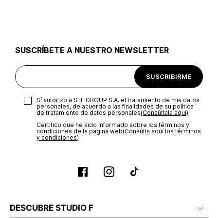
utilizar el mismo empaque en que te entregamos tu pedido o
utilizar un empaque de tu preferencia, sin embargo es
importante que el empaque sea el adecuado según la
naturaleza del producto para que no se vea afectada su
integridad durante el proceso de transporte. El costo del
SUSCRÍBETE A NUESTRO NEWSLETTER
transporte será asumido por STF GROUP S.A.
Recuerda que para el trámite del envío deberás contactarte
SUSCRIBIRME
con un agente de servicio al cliente quien te indicará los
pasos a seguir y posteriormente programará la recogida del
producto en la dirección acordada.
Sí autorizo a STF GROUP S.A. el tratamiento de mis datos
personales, de acuerdo a las finalidades de su política
de tratamiento de datos personales‎
(Consúltala aquí)
Certifico que he sido informado sobre los términos y
condiciones de la página web‎
(Consúlta aquí los términos
y condiciones)
DESCUBRE STUDIO F