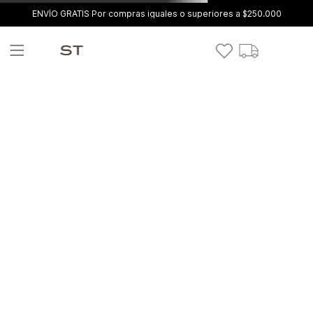
ENVÍO GRATIS Por compras iguales o superiores a $250.000