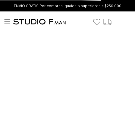
ENVÍO GRATIS Por compras iguales o superiores a $250.000