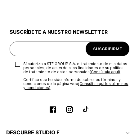
utilizar el mismo empaque en que te entregamos tu pedido o
utilizar un empaque de tu preferencia, sin embargo es
importante que el empaque sea el adecuado según la
naturaleza del producto para que no se vea afectada su
integridad durante el proceso de transporte. El costo del
SUSCRÍBETE A NUESTRO NEWSLETTER
transporte será asumido por STF GROUP S.A.
Recuerda que para el trámite del envío deberás contactarte
SUSCRIBIRME
con un agente de servicio al cliente quien te indicará los
pasos a seguir y posteriormente programará la recogida del
producto en la dirección acordada.
Sí autorizo a STF GROUP S.A. el tratamiento de mis datos
personales, de acuerdo a las finalidades de su política
de tratamiento de datos personales‎
(Consúltala aquí)
Certifico que he sido informado sobre los términos y
condiciones de la página web‎
(Consúlta aquí los términos
y condiciones)
DESCUBRE STUDIO F