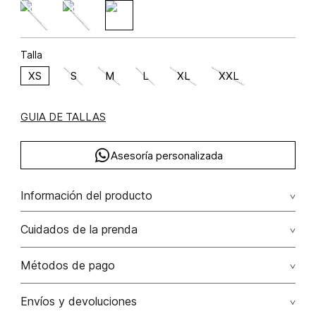
Talla
XS
S
M
L
XL
XXL
GUIA DE TALLAS
Asesoría personalizada
Información del producto
Cuidados de la prenda
Lavado a máquina máximo a 30°c / centrifugar / secar
Métodos de pago
colgado / planchar solo por el revés
Tarjetas de crédito: Visa, Dinners, Master Card y American
Envíos y devoluciones
No usar lejia
Express.