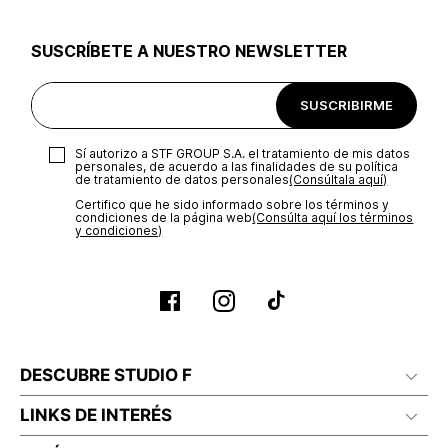
utilizar el mismo empaque en que te entregamos tu pedido o
utilizar un empaque de tu preferencia, sin embargo es
SUSCRÍBETE A NUESTRO NEWSLETTER
importante que el empaque sea el adecuado según la
naturaleza del producto para que no se vea afectada su
integridad durante el proceso de transporte. El costo del
SUSCRIBIRME
transporte será asumido por STF GROUP S.A.
Recuerda que para el trámite del envío deberás contactarte
Sí autorizo a STF GROUP S.A. el tratamiento de mis datos
con un agente de servicio al cliente quien te indicará los
personales, de acuerdo a las finalidades de su política
pasos a seguir y posteriormente programará la recogida del
de tratamiento de datos personales‎
(Consúltala aquí)
producto en la dirección acordada.
Certifico que he sido informado sobre los términos y
condiciones de la página web‎
(Consúlta aquí los términos
y condiciones)
DESCUBRE STUDIO F
LINKS DE INTERÉS