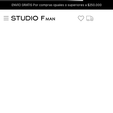
ENVÍO GRATIS Por compras iguales o superiores a $250.000