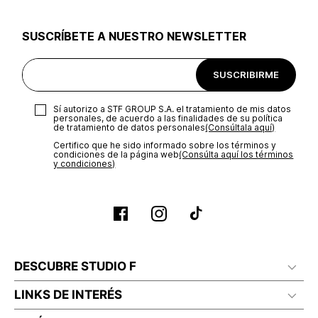
utilizar el mismo empaque en que te entregamos tu pedido o
utilizar un empaque de tu preferencia, sin embargo es
SUSCRÍBETE A NUESTRO NEWSLETTER
importante que el empaque sea el adecuado según la
naturaleza del producto para que no se vea afectada su
integridad durante el proceso de transporte. El costo del
SUSCRIBIRME
transporte será asumido por STF GROUP S.A.
Recuerda que para el trámite del envío deberás contactarte
Sí autorizo a STF GROUP S.A. el tratamiento de mis datos
con un agente de servicio al cliente quien te indicará los
personales, de acuerdo a las finalidades de su política
pasos a seguir y posteriormente programará la recogida del
de tratamiento de datos personales‎
(Consúltala aquí)
producto en la dirección acordada.
Certifico que he sido informado sobre los términos y
condiciones de la página web‎
(Consúlta aquí los términos
y condiciones)
DESCUBRE STUDIO F
LINKS DE INTERÉS