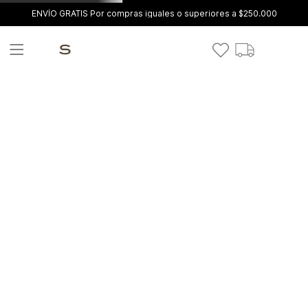
ENVÍO GRATIS Por compras iguales o superiores a $250.000