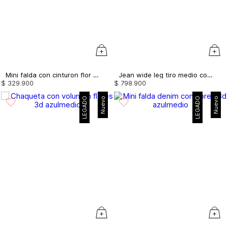
Mini falda con cinturon flor 3d
Jean wide leg tiro medio con flores 3d
$
329
.
900
$
798
.
900
LEGADO
Nuevo
LEGADO
Nuevo