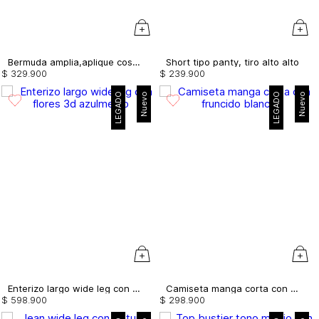
Bermuda amplia,aplique costados
Short tipo panty, tiro alto alto
$
329
.
900
$
239
.
900
LEGADO
Nuevo
LEGADO
Nuevo
Enterizo largo wide leg con flores 3d
Camiseta manga corta con fruncido
$
598
.
900
$
298
.
900