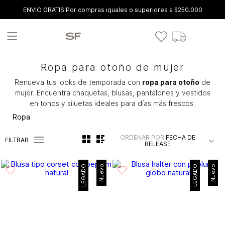
ENVÍO GRATIS Por compras iguales o superiores a $250.000
Ropa para otoño de mujer
Renueva tus looks de temporada con
ropa para otoño
de
mujer. Encuentra chaquetas, blusas, pantalones y vestidos
en tonos y siluetas ideales para días más frescos.
Ropa
ORDENAR POR
FECHA DE
FILTRAR
RELEASE
LEGADO
Nuevo
LEGADO
Nuevo