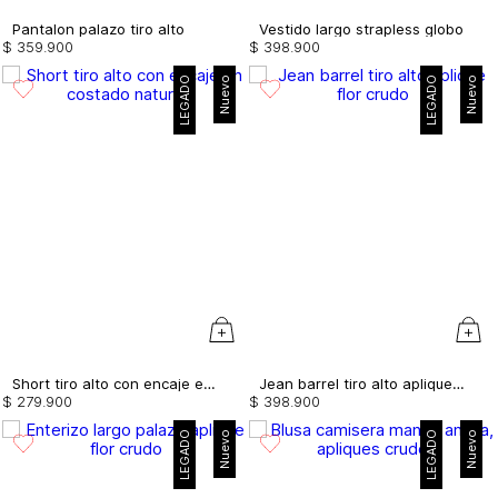
Pantalon palazo tiro alto
Vestido largo strapless globo
$
359
.
900
$
398
.
900
LEGADO
Nuevo
LEGADO
Nuevo
Short tiro alto con encaje en costado
Jean barrel tiro alto aplique flor
$
279
.
900
$
398
.
900
LEGADO
Nuevo
LEGADO
Nuevo