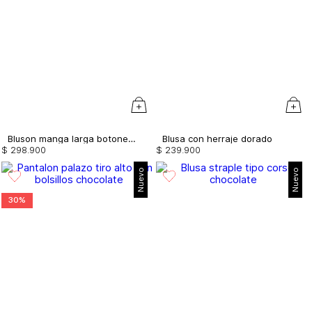
Bluson manga larga botones de lujo
Blusa con herraje dorado
$
298
.
900
$
239
.
900
Nuevo
Nuevo
30%