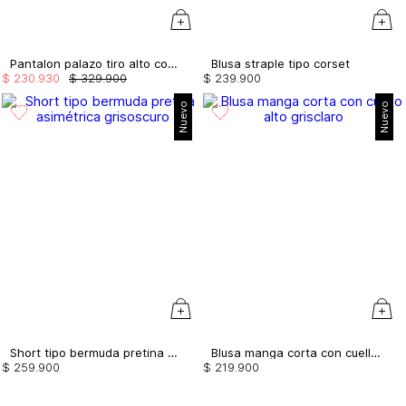
Pantalon palazo tiro alto con bolsillos
Blusa straple tipo corset
$
230
.
930
$
329
.
900
$
239
.
900
Nuevo
Nuevo
Short tipo bermuda pretina asimétrica
Blusa manga corta con cuello alto
$
259
.
900
$
219
.
900