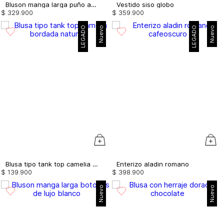
Bluson manga larga puño ancho bordado
Vestido siso globo
$
329
.
900
$
359
.
900
LEGADO
Nuevo
LEGADO
Nuevo
Blusa tipo tank top camelia bordada
Enterizo aladin romano
$
139
.
900
$
398
.
900
Nuevo
Nuevo