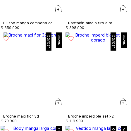
Blusón manga campana con insumo
Pantalón aladin tiro alto
$
359
.
900
$
398
.
900
LEGADO
Nuevo
LEGADO
Nuevo
Broche maxi flor 3d
Broche imperdible set x2
$
79
.
900
$
119
.
900