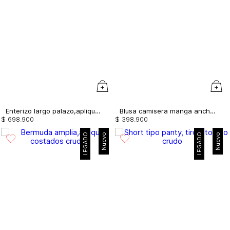
Enterizo largo palazo,aplique flor
Blusa camisera manga ancha, apliques
$
698
.
900
$
398
.
900
LEGADO
Nuevo
LEGADO
Nuevo