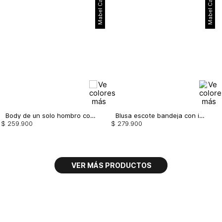
Mabel Cartagena
Mabel Cartagena
Body de un solo hombro con entorche
Blusa escote bandeja con insumo
$
259
.
900
$
279
.
900