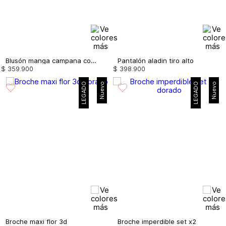
Blusón manga campana con insumo
Pantalón aladin tiro alto
$
359
.
900
$
398
.
900
LEGADO
Nuevo
LEGADO
Nuevo
Broche maxi flor 3d
Broche imperdible set x2