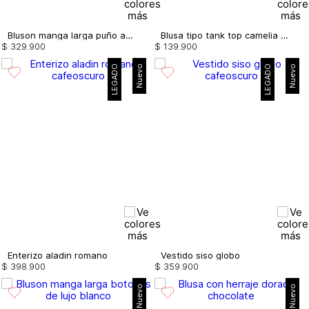
Bluson manga larga puño ancho bordado
Blusa tipo tank top camelia bordada
$
329
.
900
$
139
.
900
LEGADO
Nuevo
LEGADO
Nuevo
Enterizo aladin romano
Vestido siso globo
$
398
.
900
$
359
.
900
Nuevo
Nuevo