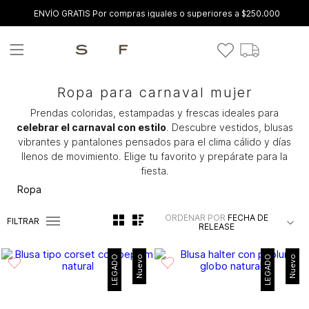
ENVÍO GRATIS Por compras iguales o superiores a $250.000
Ropa para carnaval mujer
Prendas coloridas, estampadas y frescas ideales para
celebrar el carnaval con estilo
. Descubre vestidos, blusas
vibrantes y pantalones pensados para el clima cálido y días
llenos de movimiento. Elige tu favorito y prepárate para la
fiesta.
Ropa
ORDENAR POR
FECHA DE
FILTRAR
RELEASE
LEGADO
Nuevo
LEGADO
Nuevo