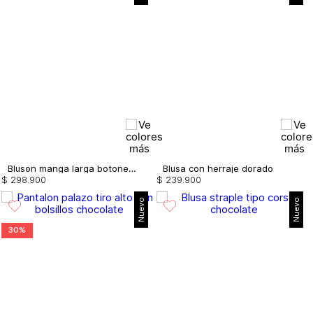
Bluson manga larga botones de lujo
Blusa con herraje dorado
$
298
.
900
$
239
.
900
Nuevo
Nuevo
30%