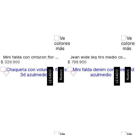
Mini falda con cinturon flor 3d
Jean wide leg tiro medio con flores 3d
$
329
.
900
$
798
.
900
LEGADO
Nuevo
LEGADO
Nuevo