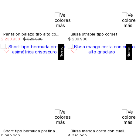
Pantalon palazo tiro alto con bolsillos
Blusa straple tipo corset
$
230
.
930
$
329
.
900
$
239
.
900
Nuevo
Nuevo
Short tipo bermuda pretina asimétrica
Blusa manga corta con cuello alto
$
259
.
900
$
219
.
900