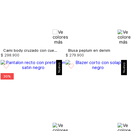
Cami body cruzado con cuello de amarre
Blusa peplum en denim
$
298
.
900
$
279
.
900
Nuevo
Nuevo
30%