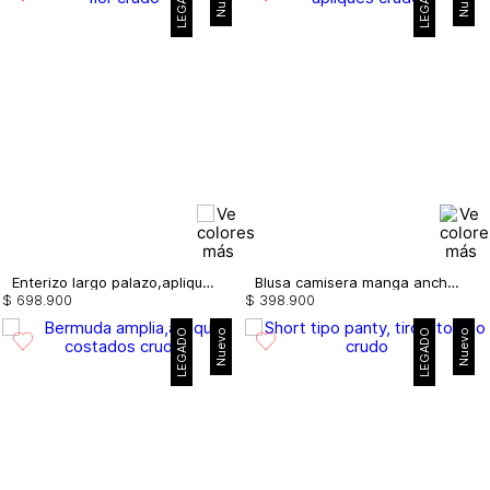
LEGADO
LEGADO
Enterizo largo palazo,aplique flor
Blusa camisera manga ancha, apliques
$
698
.
900
$
398
.
900
LEGADO
Nuevo
LEGADO
Nuevo