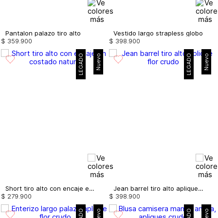
Pantalon palazo tiro alto
Vestido largo strapless globo
$
359
.
900
$
398
.
900
LEGADO
Nuevo
LEGADO
Nuevo
Short tiro alto con encaje en costado
Jean barrel tiro alto aplique flor
$
279
.
900
$
398
.
900
Nuevo
Nuevo