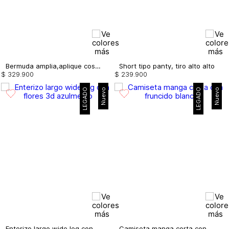
Bermuda amplia,aplique costados
Short tipo panty, tiro alto alto
$
329
.
900
$
239
.
900
LEGADO
Nuevo
LEGADO
Nuevo
Enterizo largo wide leg con flores 3d
Camiseta manga corta con fruncido