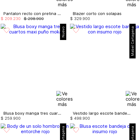
Pantalon recto con pretina en satin
Blazer corto con solapas
$
209
.
230
$
298
.
900
$
329
.
900
Nuevo
Mabel Cartagena
Blusa boxy manga tres cuartos maxi puño
Vestido largo escote bandeja con insumo
$
259
.
900
$
498
.
900