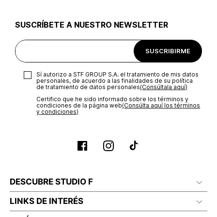
utilizar el mismo empaque en que te entregamos tu pedido o
utilizar un empaque de tu preferencia, sin embargo es
SUSCRÍBETE A NUESTRO NEWSLETTER
importante que el empaque sea el adecuado según la
naturaleza del producto para que no se vea afectada su
integridad durante el proceso de transporte. El costo del
SUSCRIBIRME
transporte será asumido por STF GROUP S.A.
Recuerda que para el trámite del envío deberás contactarte
Sí autorizo a STF GROUP S.A. el tratamiento de mis datos
con un agente de servicio al cliente quien te indicará los
personales, de acuerdo a las finalidades de su política
pasos a seguir y posteriormente programará la recogida del
de tratamiento de datos personales‎
(Consúltala aquí)
producto en la dirección acordada.
Certifico que he sido informado sobre los términos y
condiciones de la página web‎
(Consúlta aquí los términos
y condiciones)
DESCUBRE STUDIO F
LINKS DE INTERÉS