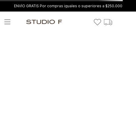
ENVÍO GRATIS Por compras iguales o superiores a $250.000