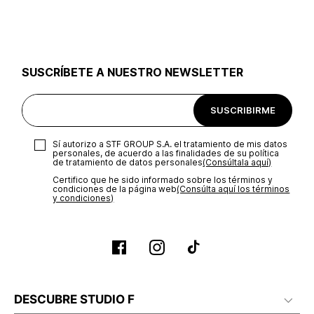
utilizar el mismo empaque en que te entregamos tu pedido o
utilizar un empaque de tu preferencia, sin embargo es
importante que el empaque sea el adecuado según la
naturaleza del producto para que no se vea afectada su
integridad durante el proceso de transporte. El costo del
SUSCRÍBETE A NUESTRO NEWSLETTER
transporte será asumido por STF GROUP S.A.
Recuerda que para el trámite del envío deberás contactarte
SUSCRIBIRME
con un agente de servicio al cliente quien te indicará los
pasos a seguir y posteriormente programará la recogida del
producto en la dirección acordada.
Sí autorizo a STF GROUP S.A. el tratamiento de mis datos
personales, de acuerdo a las finalidades de su política
de tratamiento de datos personales‎
(Consúltala aquí)
Certifico que he sido informado sobre los términos y
condiciones de la página web‎
(Consúlta aquí los términos
y condiciones)
DESCUBRE STUDIO F