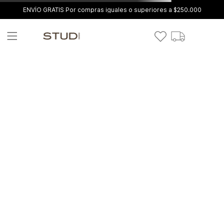
ENVÍO GRATIS Por compras iguales o superiores a $250.000