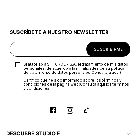
utilizar el mismo empaque en que te entregamos tu pedido o
utilizar un empaque de tu preferencia, sin embargo es
importante que el empaque sea el adecuado según la
naturaleza del producto para que no se vea afectada su
integridad durante el proceso de transporte. El costo del
SUSCRÍBETE A NUESTRO NEWSLETTER
transporte será asumido por STF GROUP S.A.
Recuerda que para el trámite del envío deberás contactarte
SUSCRIBIRME
con un agente de servicio al cliente quien te indicará los
pasos a seguir y posteriormente programará la recogida del
producto en la dirección acordada.
Sí autorizo a STF GROUP S.A. el tratamiento de mis datos
personales, de acuerdo a las finalidades de su política
de tratamiento de datos personales‎
(Consúltala aquí)
Certifico que he sido informado sobre los términos y
condiciones de la página web‎
(Consúlta aquí los términos
y condiciones)
DESCUBRE STUDIO F