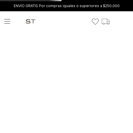
ENVÍO GRATIS Por compras iguales o superiores a $250.000