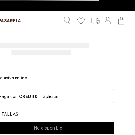
PASARELA
clusivo online
Paga con
CREDI10
Solicitar
E TALLAS
No disponible