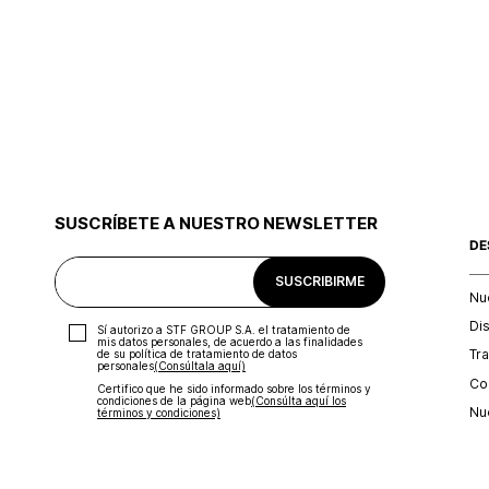
SUSCRÍBETE A NUESTRO NEWSLETTER
DE
SUSCRIBIRME
Nu
Di
Sí autorizo a STF GROUP S.A. el tratamiento de
mis datos personales, de acuerdo a las finalidades
Tr
de su política de tratamiento de datos
personales‎
(Consúltala aquí)
Con
Certifico que he sido informado sobre los términos y
condiciones de la página web‎
(Consúlta aquí los
Nu
términos y condiciones)