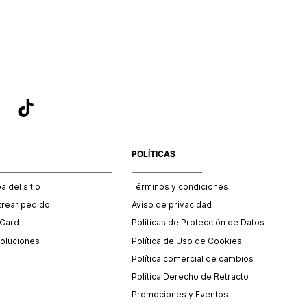
sea el adecuado según la naturaleza del producto para que
 afectada su integridad durante el proceso de transporte.
del transporte será asumido por STF GROUP S.A.
que para el trámite del envío deberás contactarte con un
 servicio al cliente quien te indicará los pasos a seguir y
mente programará la recogida del producto en la dirección
.
POLÍTICAS
 del sitio
Términos y condiciones
trear pedido
Aviso de privacidad
 Card
Políticas de Protección de Datos
oluciones
Política de Uso de Cookies
Política comercial de cambios
Política Derecho de Retracto
Promociones y Eventos