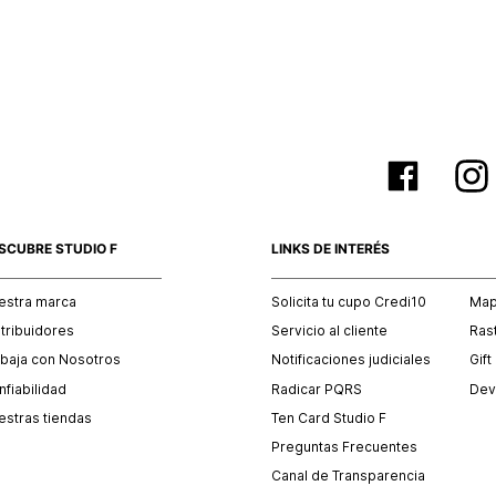
empaque 
no se vea
El costo 
Recuerda 
agente de
posterior
acordada
SCUBRE STUDIO F
LINKS DE INTERÉS
estra marca
Solicita tu cupo Credi10
Mapa
stribuidores
Servicio al cliente
Ras
abaja con Nosotros
Notificaciones judiciales
Gift
fiabilidad
Radicar PQRS
Dev
estras tiendas
Ten Card Studio F
Preguntas Frecuentes
Canal de Transparencia