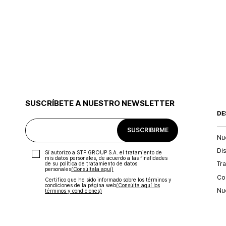
SUSCRÍBETE A NUESTRO NEWSLETTER
DE
SUSCRIBIRME
Nu
Di
Sí autorizo a STF GROUP S.A. el tratamiento de
mis datos personales, de acuerdo a las finalidades
Tr
de su política de tratamiento de datos
personales‎
(Consúltala aquí)
Con
Certifico que he sido informado sobre los términos y
condiciones de la página web‎
(Consúlta aquí los
Nu
términos y condiciones)