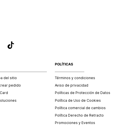
sea el adecuado según la naturaleza del producto para que
 afectada su integridad durante el proceso de transporte.
del transporte será asumido por STF GROUP S.A.
que para el trámite del envío deberás contactarte con un
 servicio al cliente quien te indicará los pasos a seguir y
mente programará la recogida del producto en la dirección
.
POLÍTICAS
 del sitio
Términos y condiciones
trear pedido
Aviso de privacidad
 Card
Políticas de Protección de Datos
oluciones
Política de Uso de Cookies
Política comercial de cambios
Política Derecho de Retracto
Promociones y Eventos