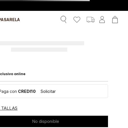
PASARELA
clusivo online
Paga con
CREDI10
Solicitar
E TALLAS
No disponible