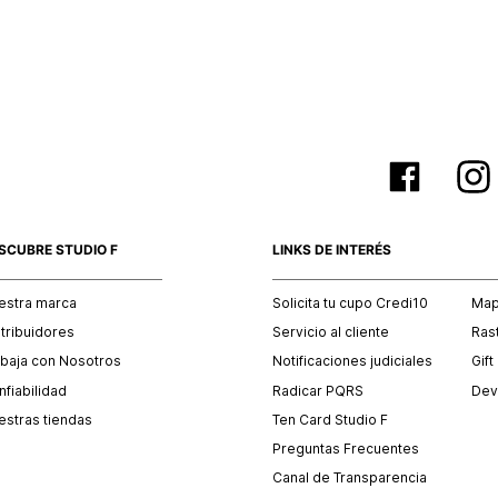
empaque 
no se vea
El costo 
Recuerda 
agente de
posterior
acordada
SCUBRE STUDIO F
LINKS DE INTERÉS
estra marca
Solicita tu cupo Credi10
Mapa
stribuidores
Servicio al cliente
Ras
abaja con Nosotros
Notificaciones judiciales
Gift
fiabilidad
Radicar PQRS
Dev
estras tiendas
Ten Card Studio F
Preguntas Frecuentes
Canal de Transparencia