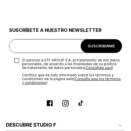
utilizar el mismo empaque en que te entregamos tu pedido o
utilizar un empaque de tu preferencia, sin embargo es
importante que el empaque sea el adecuado según la
naturaleza del producto para que no se vea afectada su
integridad durante el proceso de transporte. El costo del
SUSCRÍBETE A NUESTRO NEWSLETTER
transporte será asumido por STF GROUP S.A.
Recuerda que para el trámite del envío deberás contactarte
SUSCRIBIRME
con un agente de servicio al cliente quien te indicará los
pasos a seguir y posteriormente programará la recogida del
producto en la dirección acordada.
Sí autorizo a STF GROUP S.A. el tratamiento de mis datos
personales, de acuerdo a las finalidades de su política
de tratamiento de datos personales‎
(Consúltala aquí)
Certifico que he sido informado sobre los términos y
condiciones de la página web‎
(Consúlta aquí los términos
y condiciones)
DESCUBRE STUDIO F