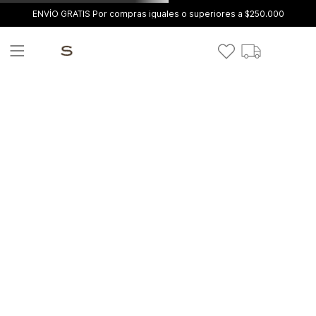
ENVÍO GRATIS Por compras iguales o superiores a $250.000