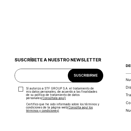
SUSCRÍBETE A NUESTRO NEWSLETTER
DE
SUSCRIBIRME
Nu
Di
Sí autorizo a STF GROUP S.A. el tratamiento de
mis datos personales, de acuerdo a las finalidades
Tr
de su política de tratamiento de datos
personales‎
(Consúltala aquí)
Con
Certifico que he sido informado sobre los términos y
condiciones de la página web‎
(Consúlta aquí los
Nu
términos y condiciones)