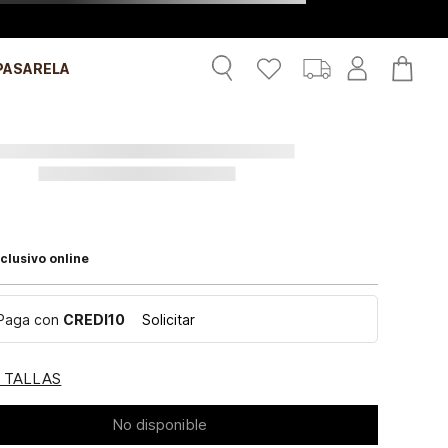
PASARELA
clusivo online
Paga con
CREDI10
Solicitar
E TALLAS
No disponible