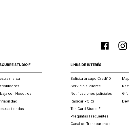
empaque 
no se vea
El costo 
Recuerda 
agente de
posterior
acordada
SCUBRE STUDIO F
LINKS DE INTERÉS
estra marca
Solicita tu cupo Credi10
Mapa
stribuidores
Servicio al cliente
Ras
abaja con Nosotros
Notificaciones judiciales
Gift
fiabilidad
Radicar PQRS
Dev
estras tiendas
Ten Card Studio F
Preguntas Frecuentes
Canal de Transparencia