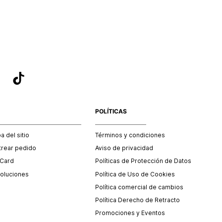
sea el adecuado según la naturaleza del producto para que
 afectada su integridad durante el proceso de transporte.
del transporte será asumido por STF GROUP S.A.
que para el trámite del envío deberás contactarte con un
 servicio al cliente quien te indicará los pasos a seguir y
mente programará la recogida del producto en la dirección
.
POLÍTICAS
 del sitio
Términos y condiciones
trear pedido
Aviso de privacidad
 Card
Políticas de Protección de Datos
oluciones
Política de Uso de Cookies
Política comercial de cambios
Política Derecho de Retracto
Promociones y Eventos